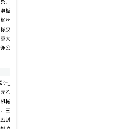
胶条、
发泡板
、钢丝
、橡胶
、意大
装饰公
设计_
三元乙
、机械
条、三
筑密封