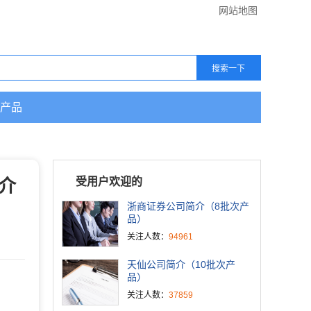
网站地图
产品
简介
受用户欢迎的
浙商证券公司简介（8批次产
品）
关注人数：
94961
天仙公司简介（10批次产
品）
关注人数：
37859