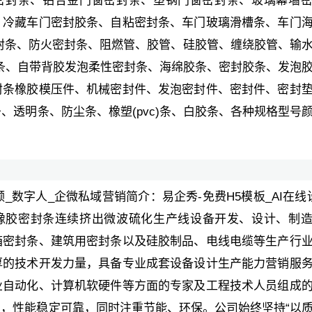
胶密封条、铝合金门窗密封条、塑钢门窗密封条、玻璃幕墙
、冷藏车门密封胶条、自粘密封条、车门玻璃滑槽条、车门
封条、防火密封条、阻燃管、胶管、硅胶管、缠绕胶管、输
封条、自带背胶发泡柔性密封条、海绵胶条、密封胶条、发泡
封条橡胶模压件、机械密封件、发泡密封件、密封件、密封
、透明条、防尘条、橡塑(pvc)条、白胶条、各种规格型号
。
视频_数字人_企微私域营销简介：易企秀-免费H5模板_AI在线
事橡胶密封条连续挤出微波硫化生产线设备开发、设计、制
箱密封条、建筑用密封条以及硅胶制品、电线电缆等生产行
厚的技术开发力量，具备专业成套设备设计生产能力营销服
业自动化、计算机软硬件等方面的专家及工程技术人员组成
，性能稳定可靠，同时注重节能、环保。公司始终坚持“以