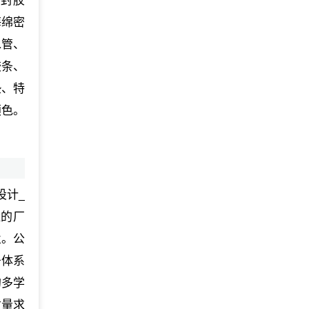
密封胶
海绵密
水管、
胶条、
垫、特
颜色。
设计_
造的厂
业。公
务体系
的多学
质量求