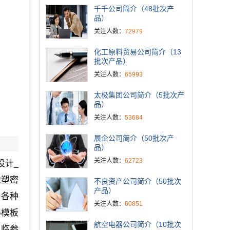
千千公司简介（48批次产
品）
关注人数：
72979
化工原料贸易公司简介（13
批次产品）
关注人数：
65993
太极集团公司简介（5批次产
品）
关注人数：
53684
展企公司简介（50批次产
品）
关注人数：
62723
设计_
橡塑密
不良资产公司简介（50批次
产品）
、各种
关注人数：
60851
5模板
航空电器公司简介（10批次
莅临参