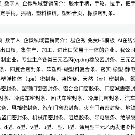
_视频_数字人_企微私域营销简介：胶木手柄，手轮，拉手，把
紧定手柄，摇柄，塑料铰链，塑料合页，橡胶密封条。
视频_数字人_企微私域营销简介：易企秀-免费H5模板_AI在线
进出口权，集生产、加工、进出口贸易于一体的企业。我公
企业。专业生产各类三元乙丙(epdm)橡胶密封条、三元
封条、四复合密封条、软塑料-硬塑料复合条、密实-橡塑-静
合条、热塑弹性体（tpe）密封条、装饰条、天然（nr）密封条、
(sr)密封条、塑钢门窗密封条、铝合金门窗胶条、门窗减震密
封条、冷藏车密封条、厢式车密封条、冷库门密封条、汽
水条、风挡密封条、汽车门窗密封条、火车门窗密封条、地
防盗门密封条、机械用密封条、阻燃胶条、导电胶条、绝缘
、d型、o型、v型、u型、j型、l型、通用型三元乙丙发泡柔